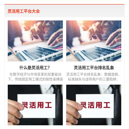
灵活用工平台大全
什么是灵活用工？
灵活用工平台排名乱象
在数字经济与市场变革的双重驱动
灵活用工平台排名乱象：数据造假、
下，传统固定用工模式的刚性束缚逐
标准缺失与误导用户的三重陷阱：
渐显现，一种以“按需匹配、弹性协
随着灵活用工市场规模突破2.8万亿
作”为核心的人力协作模式正加速崛
元，各类平台排名应运而生，但小平
起。这种模式打破了时间与空间的限
台自导自演的排名乱象愈发突出，严
制，让企业用工更灵活、人才就业更
重扰乱行业秩序。这些乱象集中体现
多元，成为连接企业动态需求与个人
在数据造假、标准缺失、误导用户三
专业技能的重要纽带，重塑着劳动力
个层面，亟需规范整治。 数据造假
市场的供需格局。 灵活用工的核心
是排名乱象的核心。部分小平台通过
价值在于“精准匹配”与“效率优化”。
虚构交易数据、伪造用户评价等方式
对于企业而言，它有效破解了传统用
美化排名，福建19家暴雷平台就通
工中“旺季人手不足、淡季人力冗余”
过伪造用工合同、考勤记录，虚构万