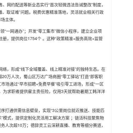
销售、网约配送等新业态实行“首次轻微违法告诫整改”制度，
难、取证难”问题。税费优惠精准落地，灵活就业相关行政
市场主体。
领“一网通办”；开发“零工集市”微信小程序，建立企业项
册，提供岗位1754个 。这种“政策精准+服务高效+监管
网络，形成“线下全域覆盖、线上精准对接”的独特生态。在
20万人次，蜀山区万达广场商圈“零工驿站”打造“即客职
市场通过“早市招聘+免费早餐”吸引零工进场，形成“一区
能，为求职者提供雇主责任险，仅用3天就帮助暑期工韩洋洋
小程序打通供需信息壁垒，实现“3公里岗位就近推送、技能匹
技术”模式，提供定制化灵活用工解决方案 ；链活科技聚焦物
务人次超10万；德辞灵工云深耕直播、教育等细分赛道，