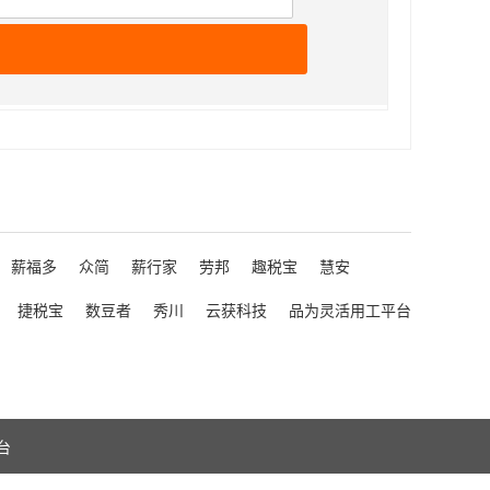
薪福多
众简
薪行家
劳邦
趣税宝
慧安
捷税宝
数豆者
秀川
云获科技
品为灵活用工平台
台