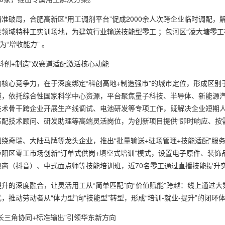
准破局，合肥高新区“用工调剂平台”促成2000余人次跨企业临时调配
领域特种工实训场地，为建筑行业输送技能型零工 ；包河区“凌大塘零工
为“增收能力” 。
科创+制造”双赛道适配激活核心动能
核心竞争力，在于深度绑定“科创高地+制造强市”的城市定位，形成区别
道，依托综合性国家科学中心资源，平台聚焦量子科技、半导体、新能源汽
技术骨干跨企业开展生产线调试、电池研发等专项工作，既解决企业短期
匹配技术顾问、研发助理等高端灵活岗位，为创新项目提供“即时响应、按
绕奇瑞、大陆马牌等龙头企业，推出“批量输送+驻场管理+技能适配”服
庐阳区零工市场创新“订单式供岗+填空式培训”模式，设置电子原件、装饰品
商（抖音）、中式面点师等技能培训班，近70名零工通过直播技能提升实
升的深度融合，让灵活用工从“简单匹配”向“价值赋能”跨越：线上通过大
，推动劳动者从“体力型”向“技能型”转型，形成“培训-就业-提升”的闭环
长三角协同+标准输出”引领华东新方向